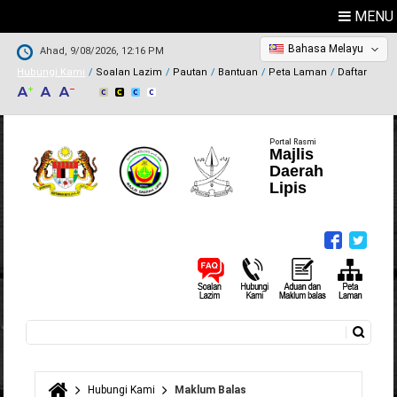
MENU
Bahasa Melayu
Ahad, 9/08/2026, 12:16 PM
Hubungi Kami
Soalan Lazim
Pautan
Bantuan
Peta Laman
Daftar
Portal Rasmi
Majlis
Daerah
Lipis
Carian
Borang carian
Hubungi Kami
Maklum Balas