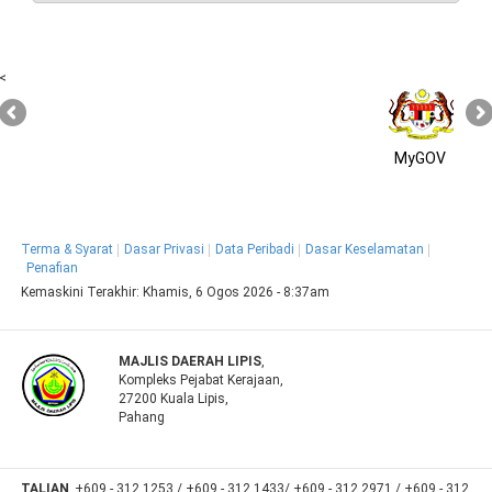
<
MyGOV
Terma & Syarat
Dasar Privasi
Data Peribadi
Dasar Keselamatan
Penafian
Kemaskini Terakhir:
Khamis, 6 Ogos 2026 - 8:37am
MAJLIS DAERAH LIPIS
,
Kompleks Pejabat Kerajaan,
27200 Kuala Lipis,
Pahang
TALIAN
+609 - 312 1253 / +609 - 312 1433/ +609 - 312 2971 / +609 - 312