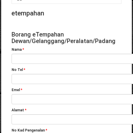
Anda di sini
etempahan
Borang eTempahan
Dewan/Gelanggang/Peralatan/Padang
Nama
*
No Tel
*
Emel
*
Alamat
*
No Kad Pengenalan
*