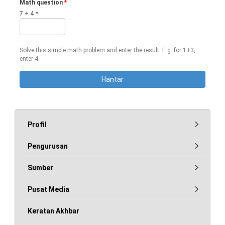
Math question
*
7 + 4 =
Solve this simple math problem and enter the result. E.g. for 1+3,
enter 4.
Profil
Pengurusan
Sumber
Pusat Media
Keratan Akhbar