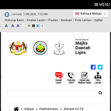
MENU
Bahasa Melayu
Jumaat, 7/08/2026, 7:53 AM
Hubungi Kami
Soalan Lazim
Pautan
Bantuan
Peta Laman
Daftar
Portal Rasmi
Majlis
Daerah
Lipis
Carian
Borang carian
Rakyat
Perkhidmatan
Sistem CCTV