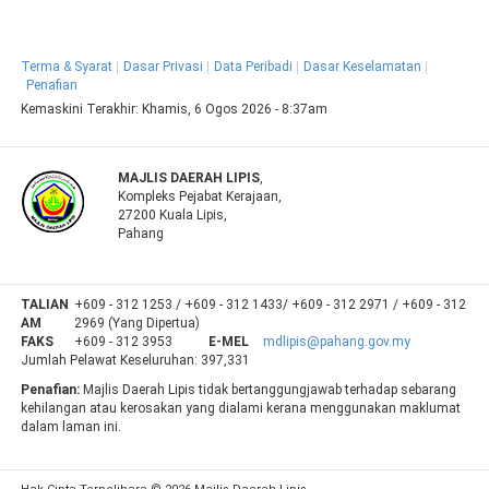
Terma & Syarat
Dasar Privasi
Data Peribadi
Dasar Keselamatan
Penafian
Kemaskini Terakhir:
Khamis, 6 Ogos 2026 - 8:37am
MAJLIS DAERAH LIPIS
,
Kompleks Pejabat Kerajaan,
27200 Kuala Lipis,
Pahang
TALIAN
+609 - 312 1253 / +609 - 312 1433/ +609 - 312 2971 / +609 - 312
AM
2969 (Yang Dipertua)
FAKS
+609 - 312 3953
E-MEL
mdlipis@pahang.gov.my
Jumlah Pelawat Keseluruhan:
397,331
Penafian:
Majlis Daerah Lipis tidak bertanggungjawab terhadap sebarang
kehilangan atau kerosakan yang dialami kerana menggunakan maklumat
dalam laman ini.