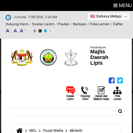
MENU
Bahasa Melayu
Jumaat, 7/08/2026, 3:20 AM
Hubungi Kami
Soalan Lazim
Pautan
Bantuan
Peta Laman
Daftar
Portal Rasmi
Majlis
Daerah
Lipis
Carian
Borang carian
MDL
Pusat Media
Aktiviti