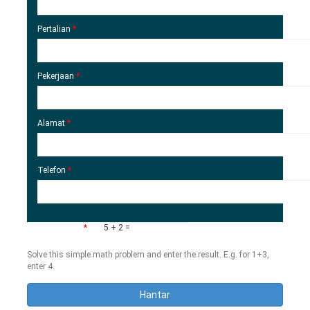
Pertalian
*
Pekerjaan
*
Alamat
*
Telefon
*
Math question
*
5 + 2 =
Solve this simple math problem and enter the result. E.g. for 1+3,
enter 4.