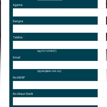
Agama
Bangsa
Telefon
*
(eg:0121234567)
Email
(eg:abc@abc.com.my)
No.KWSP
No.Akaun Bank