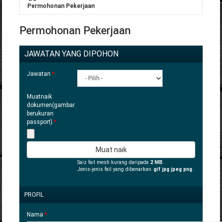
Anda di sini
Permohonan Pekerjaan
Permohonan Pekerjaan
JAWATAN YANG DIPOHON
Jawatan
*
Muatnaik
dokumen(gambar
berukuran
passport)
*
Saiz fail mesti kurang daripada
2 MB
.
Jenis-jenis fail yang dibenarkan:
gif jpg jpeg png
.
SELINDUNGKAN
PROFIL
Nama
*