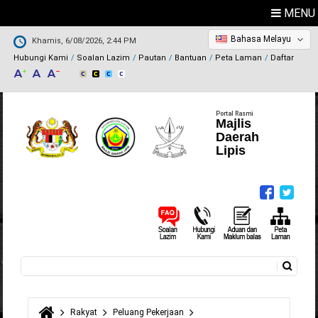
MENU
Bahasa Melayu
Khamis, 6/08/2026, 2:44 PM
Hubungi Kami
Soalan Lazim
Pautan
Bantuan
Peta Laman
Daftar
Portal Rasmi
Majlis
Daerah
Lipis
Carian
Borang carian
Rakyat
Peluang Pekerjaan