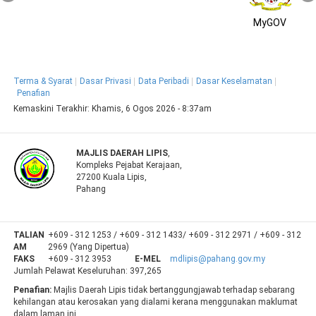
MyGOV
Terma & Syarat
Dasar Privasi
Data Peribadi
Dasar Keselamatan
Penafian
Kemaskini Terakhir:
Khamis, 6 Ogos 2026 - 8:37am
MAJLIS DAERAH LIPIS
,
Kompleks Pejabat Kerajaan,
27200 Kuala Lipis,
Pahang
TALIAN
+609 - 312 1253 / +609 - 312 1433/ +609 - 312 2971 / +609 - 312
AM
2969 (Yang Dipertua)
FAKS
+609 - 312 3953
E-MEL
mdlipis@pahang.gov.my
Jumlah Pelawat Keseluruhan:
397,265
Penafian:
Majlis Daerah Lipis tidak bertanggungjawab terhadap sebarang
kehilangan atau kerosakan yang dialami kerana menggunakan maklumat
dalam laman ini.