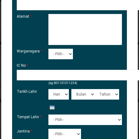
Alamat
*
Warganegara
*
IC No
*
(eg:801101011234)
Tarikh Lahir
Hari
Bulan
Tahun
Tempat Lahir
*
Jantina
*