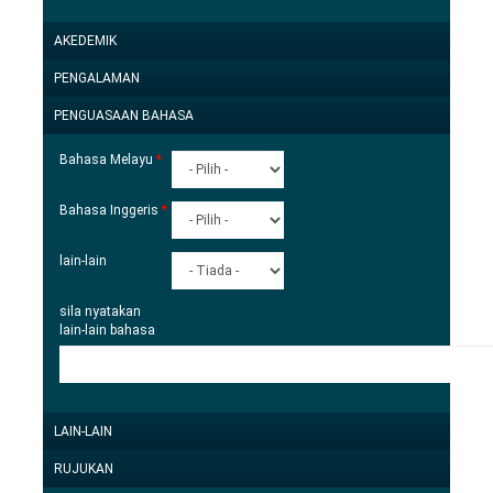
PAPAR
AKEDEMIK
PAPAR
PENGALAMAN
SELINDUNGKAN
PENGUASAAN BAHASA
Bahasa Melayu
*
Bahasa Inggeris
*
lain-lain
sila nyatakan
lain-lain bahasa
PAPAR
LAIN-LAIN
SELINDUNGKAN
RUJUKAN