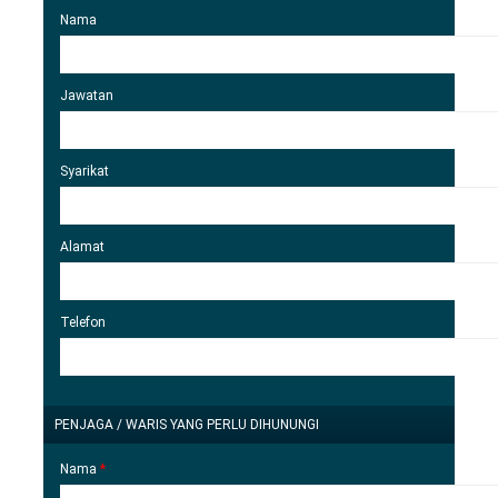
Nama
Jawatan
Syarikat
Alamat
Telefon
SELINDUNGKAN
PENJAGA / WARIS YANG PERLU DIHUNUNGI
Nama
*