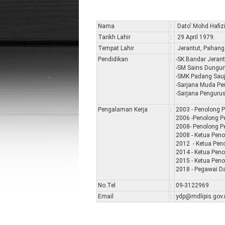
Nama
:
Dato' Mohd Hafizi 
Tarikh Lahir
:
29 April 1979.
Tempat Lahir
:
Jerantut, Pahang
Pendidikan
:
-SK Bandar Jerant
-SM Sains Dungu
-SMK Padang Sauj
-Sarjana Muda Pe
-Sarjana Pengur
Pengalaman Kerja
:
2003 - Penolong
2006 -Penolong P
2008- Penolong P
2008 - Ketua Pen
2012 - Ketua Pen
2014 - Ketua Pen
2015 - Ketua Pen
2018 - Pegawai Da
No.Tel
:
09-3122969
Email
:
ydp@mdlipis.gov