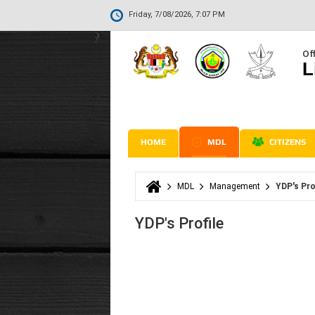
Friday, 7/08/2026, 7:07 PM
Off
L
HOME
MDL
CITIZENS
MDL
Management
YDP's Pro
You are here
YDP's Profile