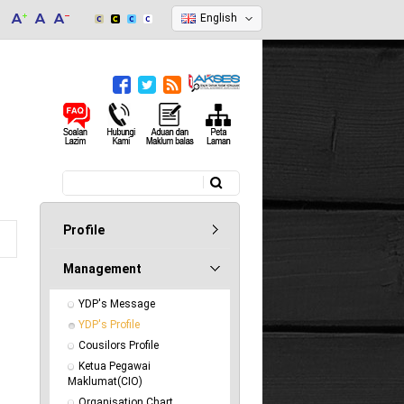
English
Search
Search form
Profile
Management
YDP's Message
YDP's Profile
Cousilors Profile
Ketua Pegawai 
Maklumat(CIO)
Organisation Chart