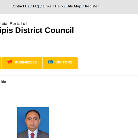
Contact Us
FAQ
Links
Help
Site Map
Register
icial Portal of
ipis District Council
BUSINESSES
VISITORS
file