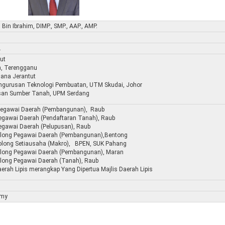
Bin Ibrahim, DIMP., SMP., AAP., AMP.
.
ut
n, Terengganu
ana Jerantut
ngurusan Teknologi Pembuatan, UTM Skudai, Johor
usan Sumber Tanah, UPM Serdang
 Pegawai Daerah (Pembangunan), Raub
egawai Daerah (Pendaftaran Tanah), Raub
egawai Daerah (Pelupusan), Raub
olong Pegawai Daerah (Pembangunan),Bentong
olong Setiausaha (Makro), BPEN, SUK Pahang
olong Pegawai Daerah (Pembangunan), Maran
olong Pegawai Daerah (Tanah), Raub
erah Lipis merangkap Yang Dipertua Majlis Daerah Lipis
.my