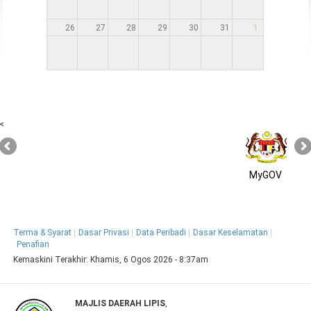
26
27
28
29
30
31
1
<
MyGOV
Terma & Syarat
Dasar Privasi
Data Peribadi
Dasar Keselamatan
Penafian
Kemaskini Terakhir:
Khamis, 6 Ogos 2026 - 8:37am
MAJLIS DAERAH LIPIS
,