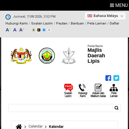
MENU
Bahasa Melayu
Jumaat, 7/08/2026, 3:52 PM
Hubungi Kami
Soalan Lazim
Pautan
Bantuan
Peta Laman
Daftar
Portal Rasmi
Majlis
Daerah
Lipis
Carian
Borang carian
Calendar
Kalendar