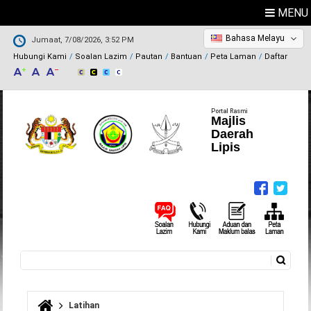
MENU
Bahasa Melayu
Jumaat, 7/08/2026, 3:52 PM
Hubungi Kami
Soalan Lazim
Pautan
Bantuan
Peta Laman
Daftar
Portal Rasmi
Majlis
Daerah
Lipis
Carian
Borang carian
Latihan