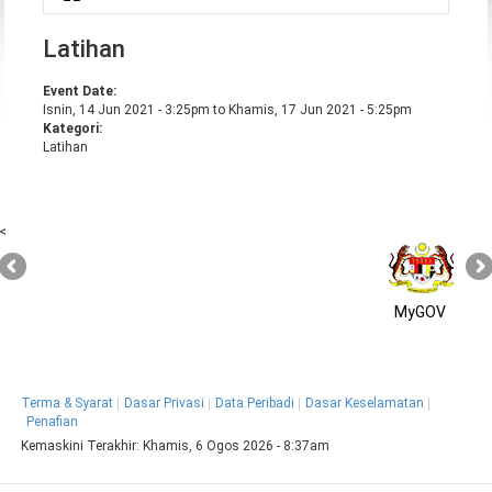
Anda di sini
Latihan
Event Date:
Isnin, 14 Jun 2021 - 3:25pm
to
Khamis, 17 Jun 2021 - 5:25pm
Kategori:
Latihan
<
MyGOV
Terma & Syarat
Dasar Privasi
Data Peribadi
Dasar Keselamatan
Penafian
Kemaskini Terakhir:
Khamis, 6 Ogos 2026 - 8:37am